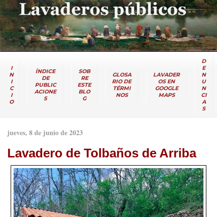
D
I
E
ÍNDICE
SOB
N
GLOSA
LAVADER
N
DE
RE
I
RIO DE
OS EN
U
PUBLIC
ESTE
C
TÉRMI
GOOGLE
N
ACIONE
BLO
I
NOS
MAPS
CI
S
G
O
A
S
jueves, 8 de junio de 2023
Lavadero de Tolbaños de Arriba