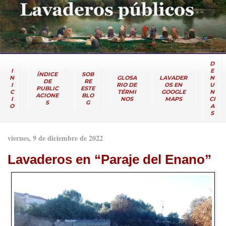
D
I
E
ÍNDICE
SOB
N
GLOSA
LAVADER
N
DE
RE
I
RIO DE
OS EN
U
PUBLIC
ESTE
C
TÉRMI
GOOGLE
N
ACIONE
BLO
I
NOS
MAPS
CI
S
G
O
A
S
viernes, 9 de diciembre de 2022
Lavaderos en “Paraje del Enano”