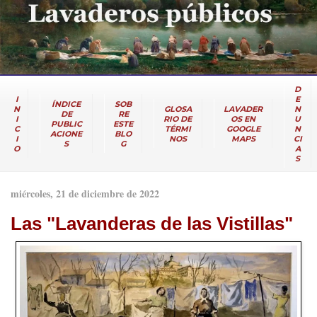
D
I
E
ÍNDICE
SOB
N
GLOSA
LAVADER
N
DE
RE
I
RIO DE
OS EN
U
PUBLIC
ESTE
C
TÉRMI
GOOGLE
N
ACIONE
BLO
I
NOS
MAPS
CI
S
G
O
A
S
miércoles, 21 de diciembre de 2022
Las "Lavanderas de las Vistillas"