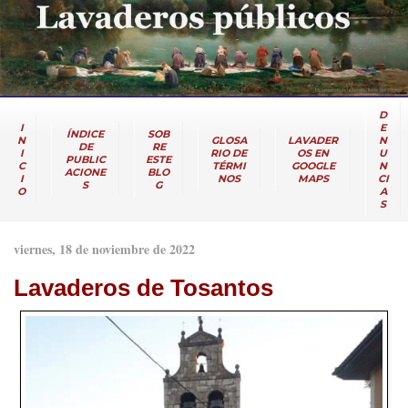
D
I
E
ÍNDICE
SOB
N
GLOSA
LAVADER
N
DE
RE
I
RIO DE
OS EN
U
PUBLIC
ESTE
C
TÉRMI
GOOGLE
N
ACIONE
BLO
I
NOS
MAPS
CI
S
G
O
A
S
viernes, 18 de noviembre de 2022
Lavaderos de Tosantos