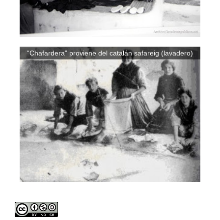
“Chafardera” proviene del catalán safareig (lavadero)