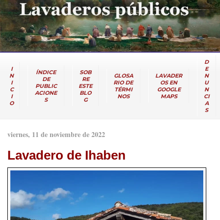
D
I
E
ÍNDICE
SOB
N
GLOSA
LAVADER
N
DE
RE
I
RIO DE
OS EN
U
PUBLIC
ESTE
C
TÉRMI
GOOGLE
N
ACIONE
BLO
I
NOS
MAPS
CI
S
G
O
A
S
viernes, 11 de noviembre de 2022
Lavadero de Ihaben