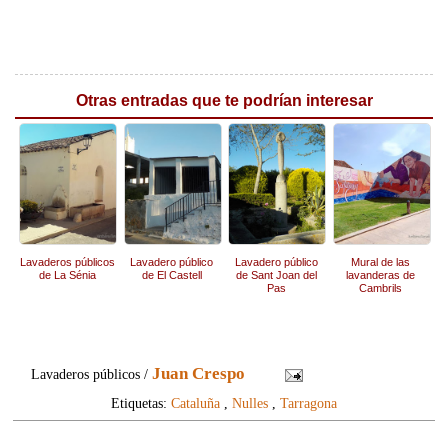
Otras entradas que te podrían interesar
Lavaderos públicos
Lavadero público
Lavadero público
Mural de las
de La Sénia
de El Castell
de Sant Joan del
lavanderas de
Pas
Cambrils
Juan Crespo
Lavaderos públicos /
Etiquetas:
Cataluña
,
Nulles
,
Tarragona