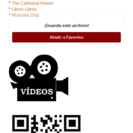
*
The Cathedral Hostel
*
Libros Libres
*
Memoria Oral
¡Guarda este archivo!
Añadir a Favoritos