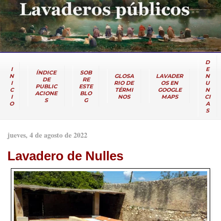
D
I
E
ÍNDICE
SOB
N
GLOSA
LAVADER
N
DE
RE
I
RIO DE
OS EN
U
PUBLIC
ESTE
C
TÉRMI
GOOGLE
N
ACIONE
BLO
I
NOS
MAPS
CI
S
G
O
A
S
jueves, 4 de agosto de 2022
Lavadero de Nulles