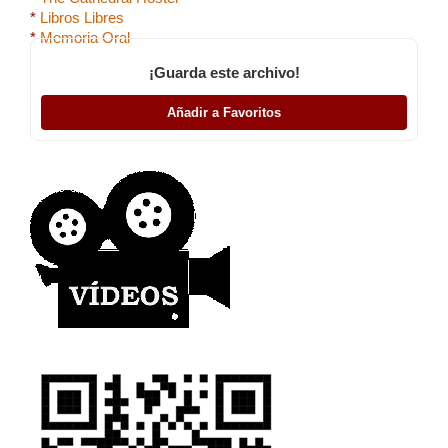
*
Libros Libres
*
Memoria Oral
¡Guarda este archivo!
Añadir a Favoritos