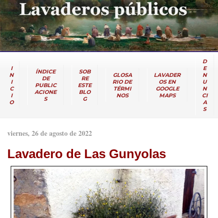
D
I
E
ÍNDICE
SOB
N
GLOSA
LAVADER
N
DE
RE
I
RIO DE
OS EN
U
PUBLIC
ESTE
C
TÉRMI
GOOGLE
N
ACIONE
BLO
I
NOS
MAPS
CI
S
G
O
A
S
viernes, 26 de agosto de 2022
Lavadero de Las Gunyolas