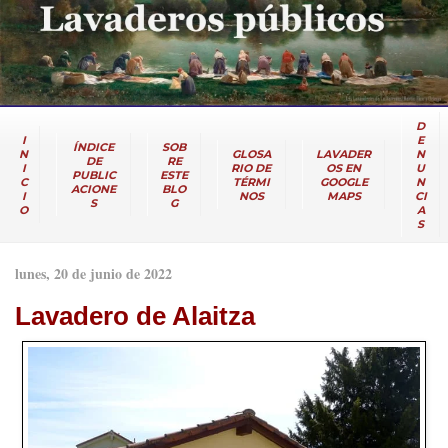
D
I
E
ÍNDICE
SOB
N
GLOSA
LAVADER
N
DE
RE
I
RIO DE
OS EN
U
PUBLIC
ESTE
C
TÉRMI
GOOGLE
N
ACIONE
BLO
I
NOS
MAPS
CI
S
G
O
A
S
lunes, 20 de junio de 2022
Lavadero de Alaitza