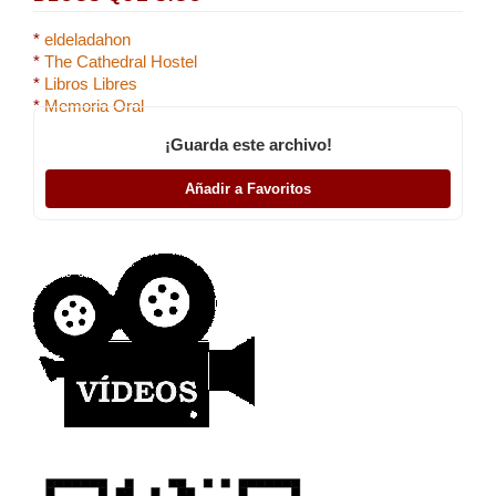
*
eldeladahon
*
The Cathedral Hostel
*
Libros Libres
*
Memoria Oral
¡Guarda este archivo!
Añadir a Favoritos