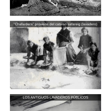
“Chafardera” proviene del catalán safareig (lavadero)
LOS ANTIGUOS LAVADEROS PÚBLICOS