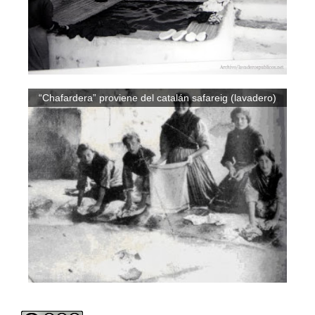
“Chafardera” proviene del catalán safareig (lavadero)