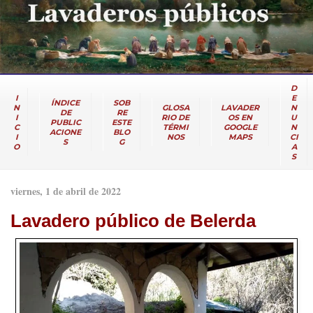
D
I
E
ÍNDICE
SOB
N
GLOSA
LAVADER
N
DE
RE
I
RIO DE
OS EN
U
PUBLIC
ESTE
C
TÉRMI
GOOGLE
N
ACIONE
BLO
I
NOS
MAPS
CI
S
G
O
A
S
viernes, 1 de abril de 2022
Lavadero público de Belerda