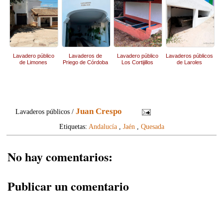
Lavadero público
Lavaderos de
Lavadero público
Lavaderos públicos
de Limones
Priego de Córdoba
Los Cortijillos
de Laroles
Juan Crespo
Lavaderos públicos /
Etiquetas:
Andalucía
,
Jaén
,
Quesada
No hay comentarios:
Publicar un comentario