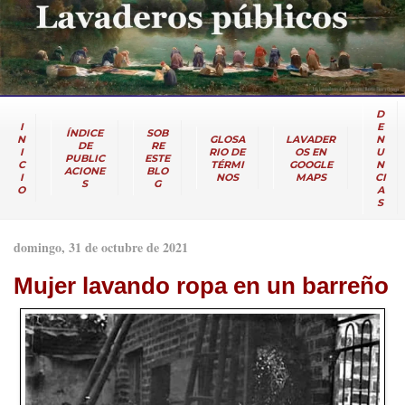
D
I
E
ÍNDICE
SOB
N
GLOSA
LAVADER
N
DE
RE
I
RIO DE
OS EN
U
PUBLIC
ESTE
C
TÉRMI
GOOGLE
N
ACIONE
BLO
I
NOS
MAPS
CI
S
G
O
A
S
domingo, 31 de octubre de 2021
Mujer lavando ropa en un barreño