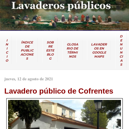
D
I
E
ÍNDICE
SOB
N
GLOSA
LAVADER
N
DE
RE
I
RIO DE
OS EN
U
PUBLIC
ESTE
C
TÉRMI
GOOGLE
N
ACIONE
BLO
I
NOS
MAPS
CI
S
G
O
A
S
jueves, 12 de agosto de 2021
Lavadero público de Cofrentes