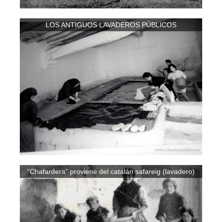
LOS ANTIGUOS LAVADEROS PÚBLICOS
“Chafardera” proviene del catalán safareig (lavadero)