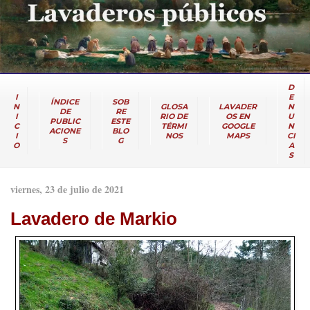
D
I
E
ÍNDICE
SOB
N
GLOSA
LAVADER
N
DE
RE
I
RIO DE
OS EN
U
PUBLIC
ESTE
C
TÉRMI
GOOGLE
N
ACIONE
BLO
I
NOS
MAPS
CI
S
G
O
A
S
viernes, 23 de julio de 2021
Lavadero de Markio