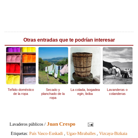
Otras entradas que te podrían interesar
Teñido doméstico
Secado y
La colada, bogadea
Lavanderas o
de la ropa
planchado de la
egin, lixiba
colanderas
ropa
Juan Crespo
Lavaderos públicos /
Etiquetas:
País Vasco-Euskadi
,
Ugao-Miraballes
,
Vizcaya-Bizkaia