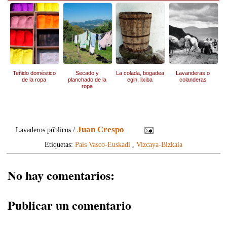
Teñido doméstico
Secado y
La colada, bogadea
Lavanderas o
de la ropa
planchado de la
egin, lixiba
colanderas
ropa
Juan Crespo
Lavaderos públicos /
Etiquetas:
País Vasco-Euskadi
,
Vizcaya-Bizkaia
No hay comentarios:
Publicar un comentario