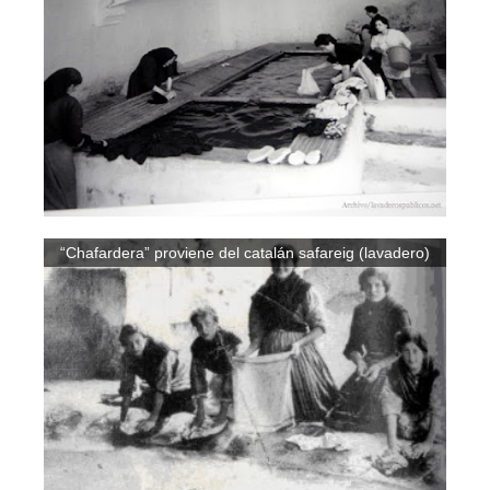
“Chafardera” proviene del catalán safareig (lavadero)