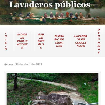
D
I
E
ÍNDICE
SOB
N
GLOSA
LAVADER
N
DE
RE
I
RIO DE
OS EN
U
PUBLIC
ESTE
C
TÉRMI
GOOGLE
N
ACIONE
BLO
I
NOS
MAPS
CI
S
G
O
A
S
viernes, 30 de abril de 2021