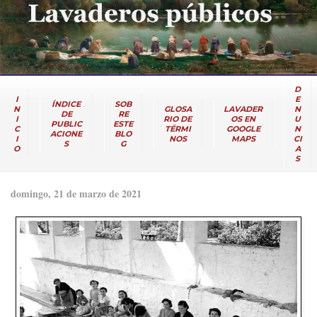
D
I
E
ÍNDICE
SOB
N
GLOSA
LAVADER
N
DE
RE
I
RIO DE
OS EN
U
PUBLIC
ESTE
C
TÉRMI
GOOGLE
N
ACIONE
BLO
I
NOS
MAPS
CI
S
G
O
A
S
domingo, 21 de marzo de 2021