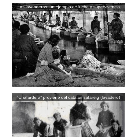
Las lavanderas: un ejemplo de lucha y supervivencia
“Chafardera” proviene del catalán safareig (lavadero)