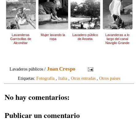
Lavanderas
Mujer lavando la
Lavadero público
Lavanderas a lo
Garrovillas de
ropa
de Anoeta
largo del canal
Alconétar
Naviglio Grande
Juan Crespo
Lavaderos públicos /
Etiquetas:
Fotografía
,
Italia
,
Otras entradas
,
Otros países
No hay comentarios:
Publicar un comentario