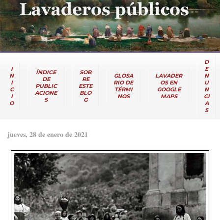
D
I
E
ÍNDICE
SOB
N
GLOSA
LAVADER
N
DE
RE
I
RIO DE
OS EN
U
PUBLIC
ESTE
C
TÉRMI
GOOGLE
N
ACIONE
BLO
I
NOS
MAPS
CI
S
G
O
A
S
jueves, 28 de enero de 2021