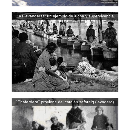
Las lavanderas: un ejemplo de lucha y supervivencia
“Chafardera” proviene del catalán safareig (lavadero)