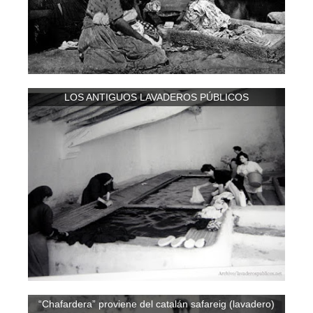
LOS ANTIGUOS LAVADEROS PÚBLICOS
“Chafardera” proviene del catalán safareig (lavadero)