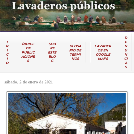
D
I
E
ÍNDICE
SOB
N
GLOSA
LAVADER
N
DE
RE
I
RIO DE
OS EN
U
PUBLIC
ESTE
C
TÉRMI
GOOGLE
N
ACIONE
BLO
I
NOS
MAPS
CI
S
G
O
A
S
sábado, 2 de enero de 2021