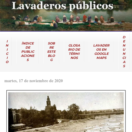
D
I
E
ÍNDICE
SOB
N
GLOSA
LAVADER
N
DE
RE
I
RIO DE
OS EN
U
PUBLIC
ESTE
C
TÉRMI
GOOGLE
N
ACIONE
BLO
I
NOS
MAPS
CI
S
G
O
A
S
martes, 17 de noviembre de 2020