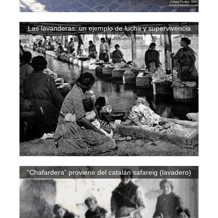
Las lavanderas: un ejemplo de lucha y supervivencia
“Chafardera” proviene del catalán safareig (lavadero)