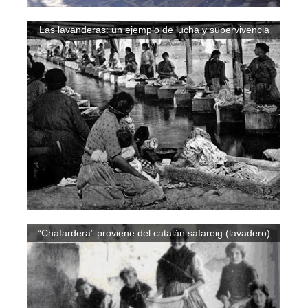
Las lavanderas: un ejemplo de lucha y supervivencia
“Chafardera” proviene del catalán safareig (lavadero)