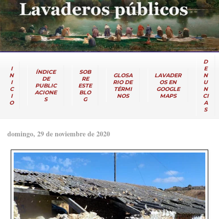
D
I
E
ÍNDICE
SOB
N
GLOSA
LAVADER
N
DE
RE
I
RIO DE
OS EN
U
PUBLIC
ESTE
C
TÉRMI
GOOGLE
N
ACIONE
BLO
I
NOS
MAPS
CI
S
G
O
A
S
domingo, 29 de noviembre de 2020