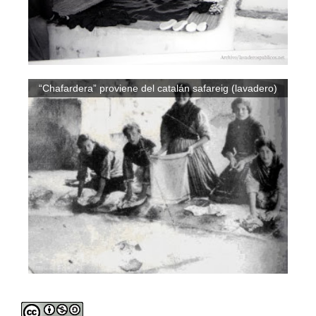
“Chafardera” proviene del catalán safareig (lavadero)