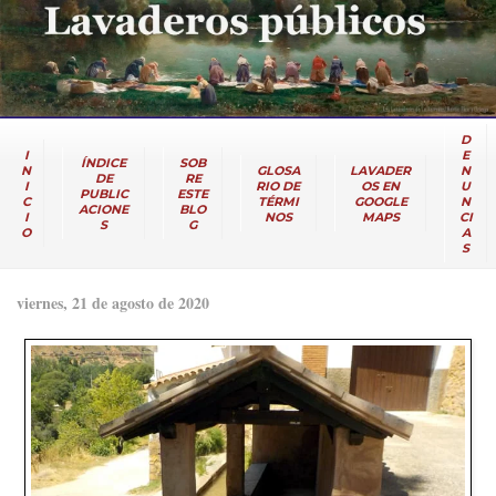
D
I
E
ÍNDICE
SOB
N
GLOSA
LAVADER
N
DE
RE
I
RIO DE
OS EN
U
PUBLIC
ESTE
C
TÉRMI
GOOGLE
N
ACIONE
BLO
I
NOS
MAPS
CI
S
G
O
A
S
viernes, 21 de agosto de 2020