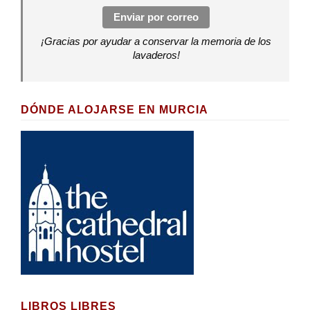
Enviar por correo
¡Gracias por ayudar a conservar la memoria de los
lavaderos!
DÓNDE ALOJARSE EN MURCIA
LIBROS LIBRES