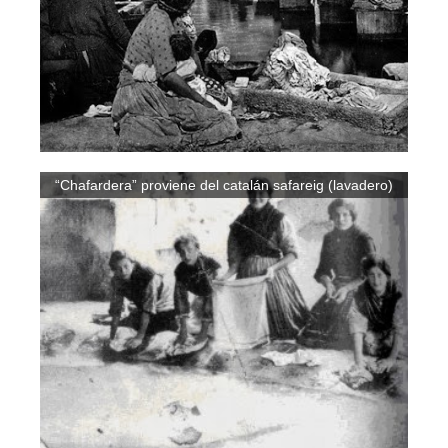
“Chafardera” proviene del catalán safareig (lavadero)