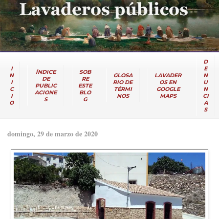
D
I
E
ÍNDICE
SOB
N
GLOSA
LAVADER
N
DE
RE
I
RIO DE
OS EN
U
PUBLIC
ESTE
C
TÉRMI
GOOGLE
N
ACIONE
BLO
I
NOS
MAPS
CI
S
G
O
A
S
domingo, 29 de marzo de 2020