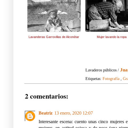
Lavanderas Garrovillas de Alconétar
Mujer lavando la ropa
Jua
Lavaderos públicos /
Etiquetas:
Fotografía
,
Gr
2 comentarios:
Beatriz
13 enero, 2020 12:07
Interesante escena: cuento unas cinco mujeres 
mujeres, en actitud ociosa y de pose (una pier