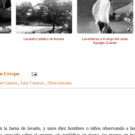
Lavadero público de Anoeta
Lavanderas a lo largo del canal
Naviglio Grande
n Crespo
an Canaria
,
Islas Canarias
,
Otras entradas
en la faena de lavado, y unos diez hombres o niños observando a la
na apoyada sobre el murete, un periódico en mano, las manos en lo