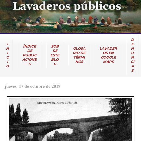
D
I
E
ÍNDICE
SOB
N
GLOSA
LAVADER
N
DE
RE
I
RIO DE
OS EN
U
PUBLIC
ESTE
C
TÉRMI
GOOGLE
N
ACIONE
BLO
I
NOS
MAPS
CI
S
G
O
A
S
jueves, 17 de octubre de 2019