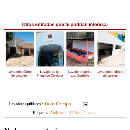
Otras entradas que te podrían interesar
Lavadero público
Lavaderos de
Lavadero público
Lavaderos públicos
de Limones
Priego de Córdoba
Los Cortijillos
de Laroles
Juan Crespo
Lavaderos públicos /
Etiquetas:
Andalucía
,
Cúllar
,
Granada