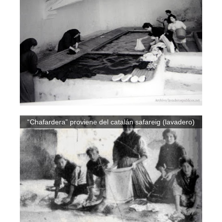
“Chafardera” proviene del catalán safareig (lavadero)