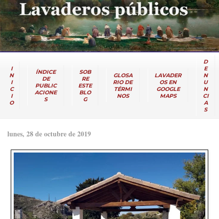
D
I
E
ÍNDICE
SOB
N
GLOSA
LAVADER
N
DE
RE
I
RIO DE
OS EN
U
PUBLIC
ESTE
C
TÉRMI
GOOGLE
N
ACIONE
BLO
I
NOS
MAPS
CI
S
G
O
A
S
lunes, 28 de octubre de 2019