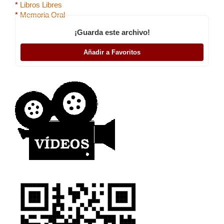
*
Libros Libres
*
Memoria Oral
¡Guarda este archivo!
Añadir a Favoritos