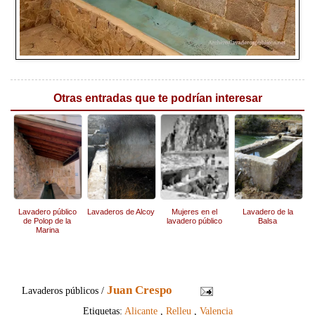
Otras entradas que te podrían interesar
Lavadero público
Lavaderos de Alcoy
Mujeres en el
Lavadero de la
de Polop de la
lavadero público
Balsa
Marina
Juan Crespo
Lavaderos públicos /
Etiquetas:
Alicante
,
Relleu
,
Valencia