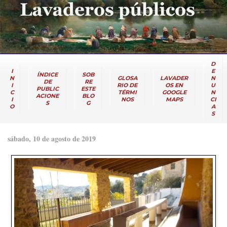
D
I
E
ÍNDICE
SOB
N
GLOSA
LAVADER
N
DE
RE
I
RIO DE
OS EN
U
PUBLIC
ESTE
C
TÉRMI
GOOGLE
N
ACIONE
BLO
I
NOS
MAPS
CI
S
G
O
A
S
sábado, 10 de agosto de 2019