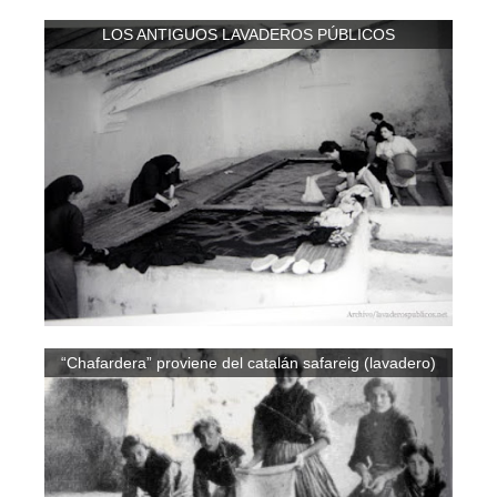
LOS ANTIGUOS LAVADEROS PÚBLICOS
“Chafardera” proviene del catalán safareig (lavadero)