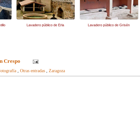
illo
Lavadero público de Erla
Lavadero público de Grisén
n Crespo
otografía
,
Otras entradas
,
Zaragoza