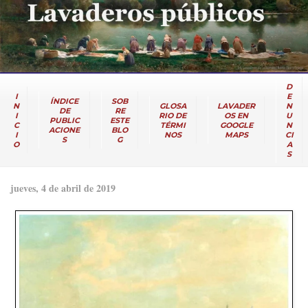
D
I
E
ÍNDICE
SOB
N
GLOSA
LAVADER
N
DE
RE
I
RIO DE
OS EN
U
PUBLIC
ESTE
C
TÉRMI
GOOGLE
N
ACIONE
BLO
I
NOS
MAPS
CI
S
G
O
A
S
jueves, 4 de abril de 2019