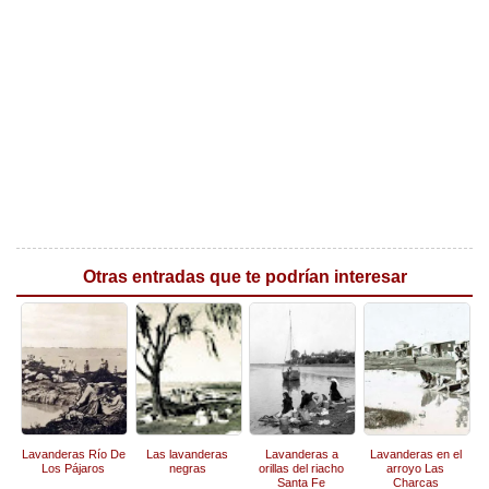
Otras entradas que te podrían interesar
Lavanderas Río De
Las lavanderas
Lavanderas a
Lavanderas en el
Los Pájaros
negras
orillas del riacho
arroyo Las
Santa Fe
Charcas