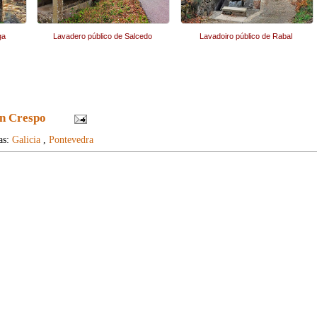
ga
Lavadero público de Salcedo
Lavadoiro público de Rabal
n Crespo
as:
Galicia
,
Pontevedra