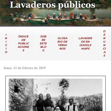
D
I
E
ÍNDICE
SOB
N
GLOSA
LAVADER
N
DE
RE
I
RIO DE
OS EN
U
PUBLIC
ESTE
C
TÉRMI
GOOGLE
N
ACIONE
BLO
I
NOS
MAPS
CI
S
G
O
A
S
lunes, 11 de febrero de 2019