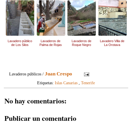
Lavadero público
Lavaderos de
Lavaderos de
Lavadero Villa de
de Los Silos
Palma de Rojas
Roque Negro
La Orotava
Juan Crespo
Lavaderos públicos /
Etiquetas:
Islas Canarias
,
Tenerife
No hay comentarios:
Publicar un comentario