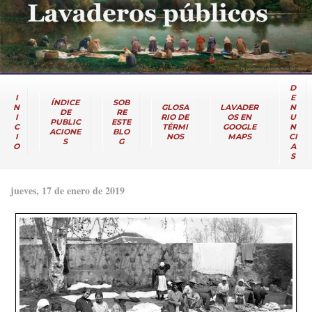
D
I
E
ÍNDICE
SOB
N
GLOSA
LAVADER
N
DE
RE
I
RIO DE
OS EN
U
PUBLIC
ESTE
C
TÉRMI
GOOGLE
N
ACIONE
BLO
I
NOS
MAPS
CI
S
G
O
A
S
jueves, 17 de enero de 2019