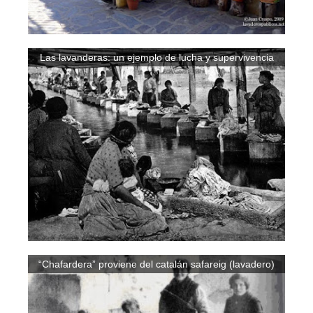
Las lavanderas: un ejemplo de lucha y supervivencia
“Chafardera” proviene del catalán safareig (lavadero)