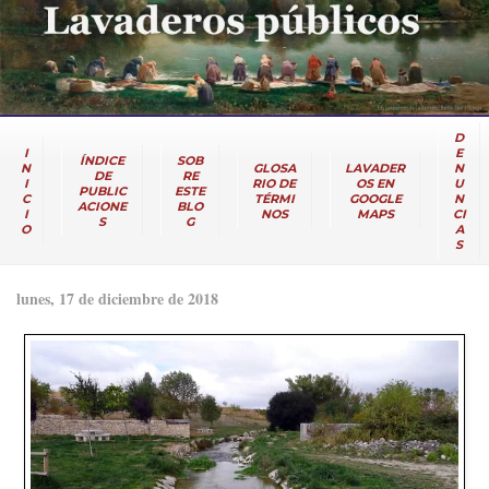
D
I
E
ÍNDICE
SOB
N
GLOSA
LAVADER
N
DE
RE
I
RIO DE
OS EN
U
PUBLIC
ESTE
C
TÉRMI
GOOGLE
N
ACIONE
BLO
I
NOS
MAPS
CI
S
G
O
A
S
lunes, 17 de diciembre de 2018