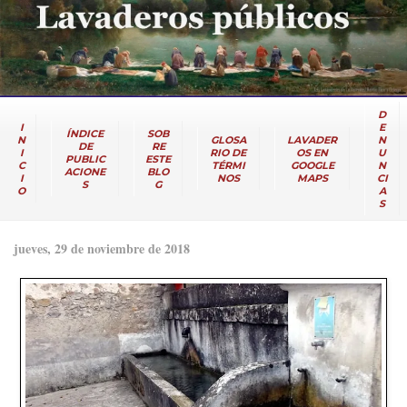
D
I
E
ÍNDICE
SOB
N
GLOSA
LAVADER
N
DE
RE
I
RIO DE
OS EN
U
PUBLIC
ESTE
C
TÉRMI
GOOGLE
N
ACIONE
BLO
I
NOS
MAPS
CI
S
G
O
A
S
jueves, 29 de noviembre de 2018