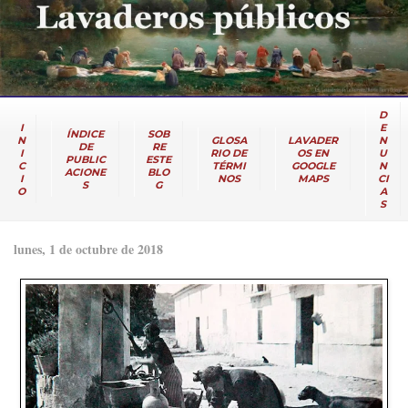
D
I
E
ÍNDICE
SOB
N
GLOSA
LAVADER
N
DE
RE
I
RIO DE
OS EN
U
PUBLIC
ESTE
C
TÉRMI
GOOGLE
N
ACIONE
BLO
I
NOS
MAPS
CI
S
G
O
A
S
lunes, 1 de octubre de 2018