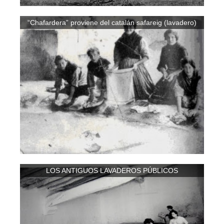
“Chafardera” proviene del catalán safareig (lavadero)
LOS ANTIGUOS LAVADEROS PÚBLICOS