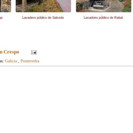
ga
Lavadero público de Salcedo
Lavadoiro público de Rabal
n Crespo
as:
Galicia
,
Pontevedra