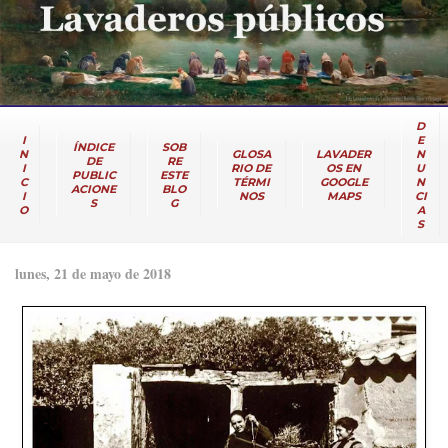
D
I
E
ÍNDICE
SOB
N
GLOSA
LAVADER
N
DE
RE
I
RIO DE
OS EN
U
PUBLIC
ESTE
C
TÉRMI
GOOGLE
N
ACIONE
BLO
I
NOS
MAPS
CI
S
G
O
A
S
lunes, 21 de mayo de 2018