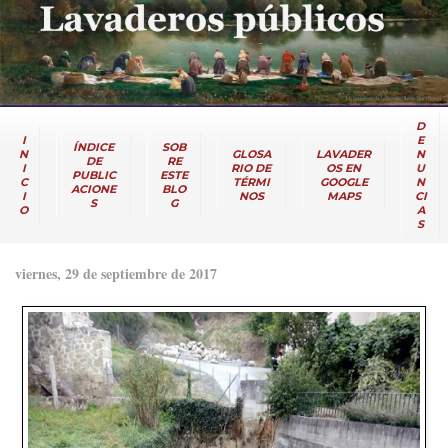
D
I
E
ÍNDICE
SOB
N
GLOSA
LAVADER
N
DE
RE
I
RIO DE
OS EN
U
PUBLIC
ESTE
C
TÉRMI
GOOGLE
N
ACIONE
BLO
I
NOS
MAPS
CI
S
G
O
A
S
viernes, 29 de septiembre de 2017