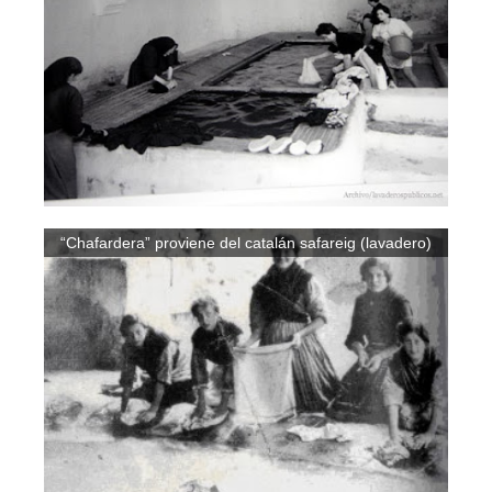
“Chafardera” proviene del catalán safareig (lavadero)