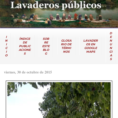
D
I
E
ÍNDICE
SOB
N
GLOSA
LAVADER
N
DE
RE
I
RIO DE
OS EN
U
PUBLIC
ESTE
C
TÉRMI
GOOGLE
N
ACIONE
BLO
I
NOS
MAPS
CI
S
G
O
A
S
viernes, 30 de octubre de 2015