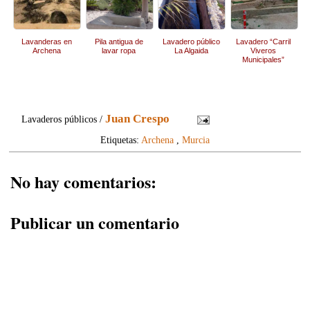
Lavanderas en
Pila antigua de
Lavadero público
Lavadero “Carril
Archena
lavar ropa
La Algaida
Viveros
Municipales”
Juan Crespo
Lavaderos públicos /
Etiquetas:
Archena
,
Murcia
No hay comentarios:
Publicar un comentario