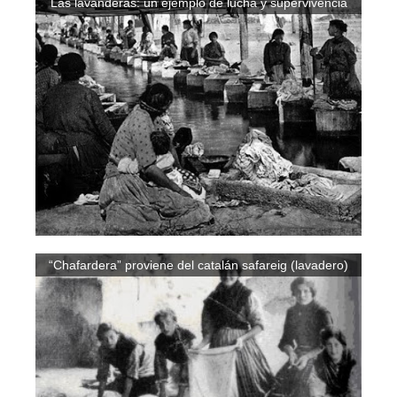
Las lavanderas: un ejemplo de lucha y supervivencia
“Chafardera” proviene del catalán safareig (lavadero)