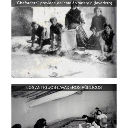
“Chafardera” proviene del catalán safareig (lavadero)
LOS ANTIGUOS LAVADEROS PÚBLICOS