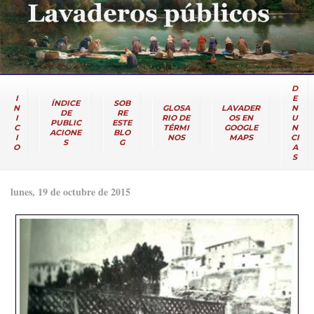
D
I
E
ÍNDICE
SOB
N
GLOSA
LAVADER
N
DE
RE
I
RIO DE
OS EN
U
PUBLIC
ESTE
C
TÉRMI
GOOGLE
N
ACIONE
BLO
I
NOS
MAPS
CI
S
G
O
A
S
lunes, 19 de octubre de 2015