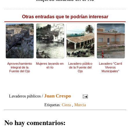
Otras entradas que te podrían interesar
Aprovechamiento
Mujeres lavando en
Lavadero público
Lavadero “Carril
integral de la
el río
de la Fuente del
Viveros
Fuente del Ojo
Ojo
Municipales”
Juan Crespo
Lavaderos públicos /
Etiquetas:
Cieza
,
Murcia
No hay comentarios: