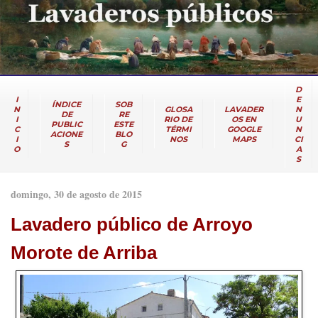
D
I
E
ÍNDICE
SOB
N
GLOSA
LAVADER
N
DE
RE
I
RIO DE
OS EN
U
PUBLIC
ESTE
C
TÉRMI
GOOGLE
N
ACIONE
BLO
I
NOS
MAPS
CI
S
G
O
A
S
domingo, 30 de agosto de 2015
Lavadero público de Arroyo
Morote de Arriba