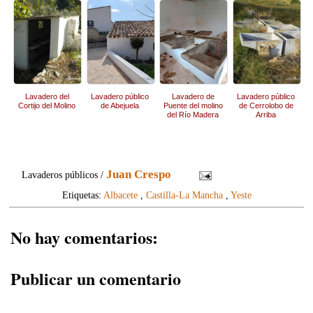
Lavadero del
Lavadero público
Lavadero de
Lavadero público
Cortijo del Molino
de Abejuela
Puente del molino
de Cerrolobo de
del Río Madera
Arriba
Juan Crespo
Lavaderos públicos /
Etiquetas:
Albacete
,
Castilla-La Mancha
,
Yeste
No hay comentarios:
Publicar un comentario