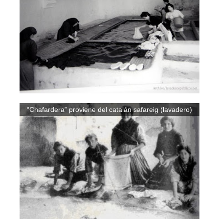
“Chafardera” proviene del catalán safareig (lavadero)