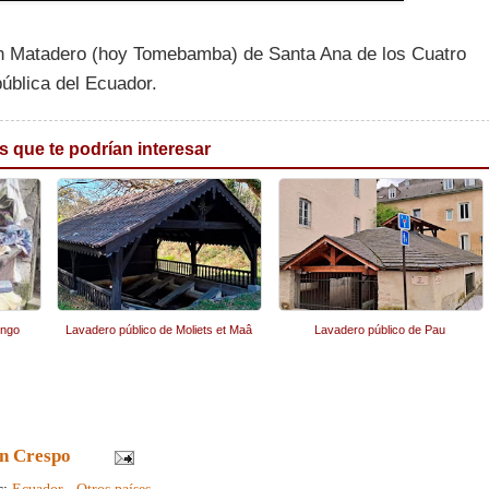
ulian Matadero (hoy Tomebamba) de Santa Ana de los Cuatro
ública del Ecuador.
s que te podrían interesar
ingo
Lavadero público de Moliets et Maâ
Lavadero público de Pau
n Crespo
s:
Ecuador
,
Otros países