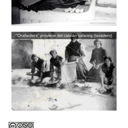
“Chafardera” proviene del catalán safareig (lavadero)