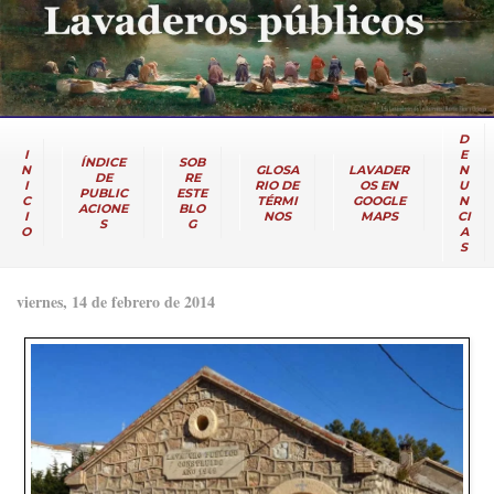
D
I
E
ÍNDICE
SOB
N
GLOSA
LAVADER
N
DE
RE
I
RIO DE
OS EN
U
PUBLIC
ESTE
C
TÉRMI
GOOGLE
N
ACIONE
BLO
I
NOS
MAPS
CI
S
G
O
A
S
viernes, 14 de febrero de 2014