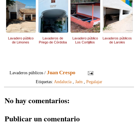
Lavadero público
Lavaderos de
Lavadero público
Lavaderos públicos
de Limones
Priego de Córdoba
Los Cortijillos
de Laroles
Juan Crespo
Lavaderos públicos /
Etiquetas:
Andalucía
,
Jaén
,
Pegalajar
No hay comentarios:
Publicar un comentario