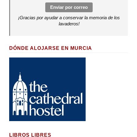
Enviar por correo
¡Gracias por ayudar a conservar la memoria de los
lavaderos!
DÓNDE ALOJARSE EN MURCIA
LIBROS LIBRES