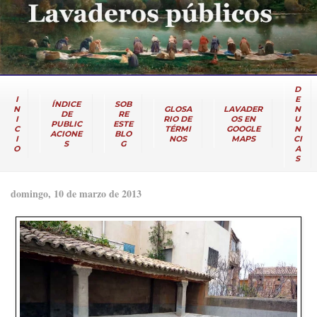
D
I
E
ÍNDICE
SOB
N
GLOSA
LAVADER
N
DE
RE
I
RIO DE
OS EN
U
PUBLIC
ESTE
C
TÉRMI
GOOGLE
N
ACIONE
BLO
I
NOS
MAPS
CI
S
G
O
A
S
domingo, 10 de marzo de 2013