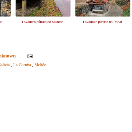
ga
Lavadero público de Salcedo
Lavadoiro público de Rabal
nknown
alicia
,
La Coruña
,
Melide